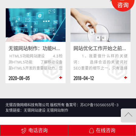
无锡网站制作：功能HTML5网站建设发展
网站优化工作开始之前需要想清楚这四件事
HTML5功能网站建设 4.3检
1、我要做什么样的关键
测HTML5功能 了解移动设备
词： 选择合适的关键词时
是HTML5开发的重要驱动力，您
SEO重要的细节之一，只有选择
可能认为Android、iOS和Opera
正确的关键词后，才能使网站优
2020-06-05
2018-04-12
M···
化走在正确的优化之路上，选取
什么样的关键词决定了网站内容
规划、链接结构、外部链接的后
续步骤。 2、什么是网站内容
相关性： 目标关键词必须和
无锡百微网络科技有限公司 版权所有 备案号：
苏ICP备15056055号-3
友情链接：
无锡网站建设
无锡网站制作
网站···
电话咨询
在线咨询