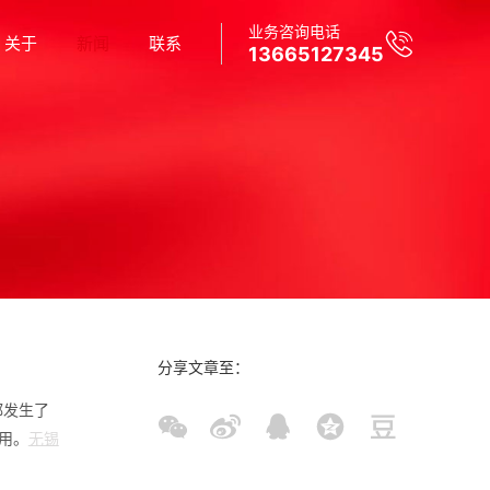
业务咨询电话
关于
新闻
联系
13665127345
分享文章至：
都发生了
用。
无锡